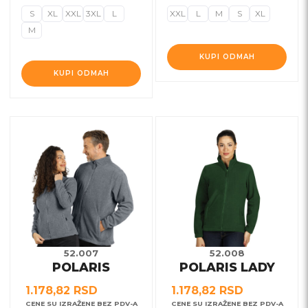
S
XL
XXL
3XL
L
XXL
L
M
S
XL
M
KUPI ODMAH
KUPI ODMAH
Ovaj
Ovaj
proizvod
proizvod
ima
ima
više
više
varijanti.
varijanti.
Opcije
Opcije
mogu
mogu
biti
biti
52.007
52.008
POLARIS
POLARIS LADY
izabrane
izabrane
na
na
1.178,82
RSD
1.178,82
RSD
stranici
stranici
CENE SU IZRAŽENE BEZ PDV-A
CENE SU IZRAŽENE BEZ PDV-A