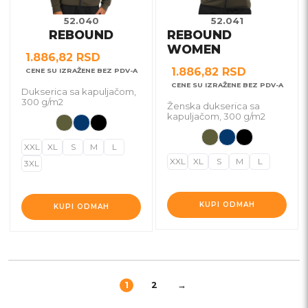
mogu
mogu
biti
biti
52.040
52.041
REBOUND
REBOUND
izabrane
izabrane
WOMEN
na
na
1.886,82
RSD
stranici
stranici
1.886,82
RSD
CENE SU IZRAŽENE BEZ PDV-A
proizvoda.
proizvoda.
CENE SU IZRAŽENE BEZ PDV-A
Dukserica sa kapuljačom,
300 g/m2
Ženska dukserica sa
kapuljačom, 300 g/m2
XXL
XL
S
M
L
XXL
XL
S
M
L
3XL
KUPI ODMAH
KUPI ODMAH
1
2
→