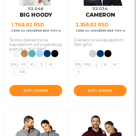
biti
biti
52.046
52.034
BIG HOODY
CAMERON
izabrane
izabrane
na
na
1.768,82
RSD
2.358,82
RSD
stranici
stranici
CENE SU IZRAŽENE BEZ PDV-A
CENE SU IZRAŽENE BEZ PDV-A
proizvoda.
proizvoda.
Široka dukserica sa
Dukserica sa kapuljačom,
kapuljačom od organskog
380 g/m2
pamuka, 300 g/m2
XXL
XS
XL
S
M
3XL
XXL
L
XL
M
L
3XL
S
KUPI ODMAH
KUPI ODMAH
Ovaj
Ovaj
proizvod
proizvod
ima
ima