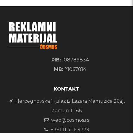
PIB:
108789834
MB:
21067814
KONTAKT
Hercegnovska 1 (ulaz iz Lazara Mamuzića 26a),
Zemun 11186
web@cosmos.rs
+381 11 406 9779