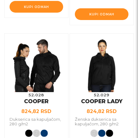
KUPI ODMAH
KUPI ODMAH
Ovaj
Ovaj
proizvod
proizvod
ima
ima
više
više
varijanti.
varijanti.
Opcije
Opcije
mogu
mogu
biti
biti
52.028
52.029
COOPER
COOPER LADY
izabrane
izabrane
na
na
824,82
RSD
824,82
RSD
stranici
stranici
Dukserica sa kapuljačom,
Ženska dukserica sa
proizvoda.
proizvoda.
280 g/m2
kapuljačom, 280 g/m2