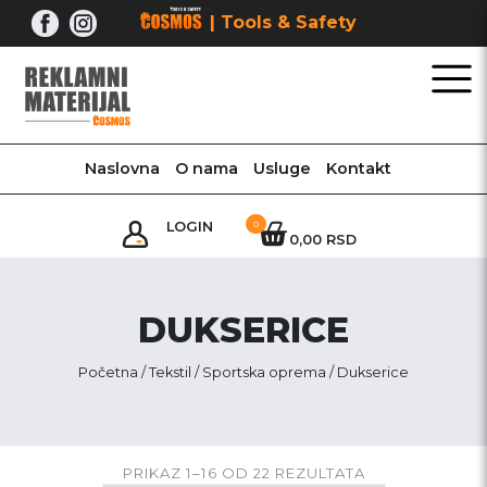
Skip
| Tools & Safety
to
content
Naslovna
O nama
Usluge
Kontakt
LOGIN
0
0,00 RSD
DUKSERICE
Početna
/
Tekstil
/
Sportska oprema
/ Dukserice
PRIKAZ 1–16 OD 22 REZULTATA