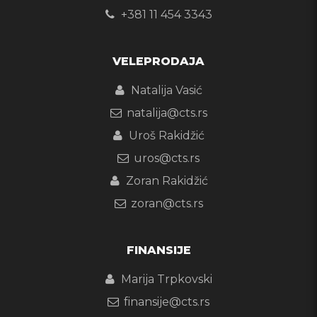
+381 11 454 3343
VELEPRODAJA
Natalija Vasić
natalija@cts.rs
Uroš Rakidžić
uros@cts.rs
Zoran Rakidžić
zoran@cts.rs
FINANSIJE
Marija Trpkovski
finansije@cts.rs