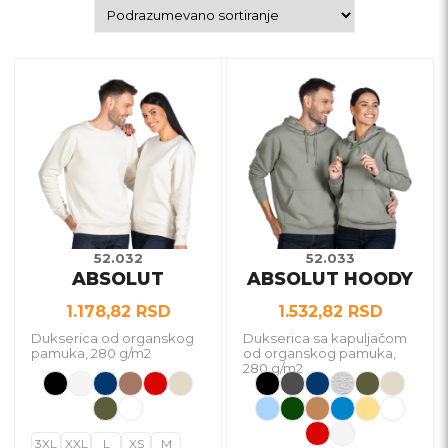
Ovaj
Ovaj
proizvod
proizvod
ima
ima
više
više
varijanti.
varijanti.
Opcije
Opcije
mogu
mogu
biti
biti
52.032
52.033
ABSOLUT
ABSOLUT HOODY
izabrane
izabrane
na
na
1.178,82
RSD
1.532,82
RSD
stranici
stranici
Dukserica od organskog
Dukserica sa kapuljačom
proizvoda.
proizvoda.
pamuka, 280 g/m2
od organskog pamuka,
280 g/m2
3XL
XXL
L
XS
M