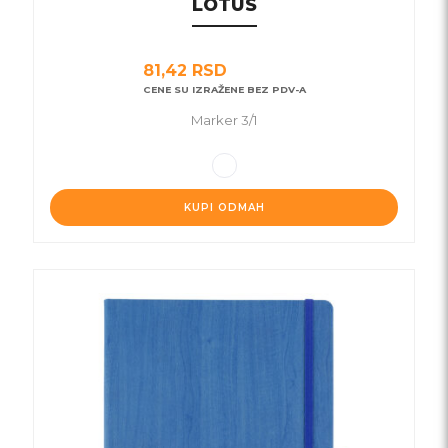
LOTUS
81,42
RSD
CENE SU IZRAŽENE BEZ PDV-A
Marker 3/1
KUPI ODMAH
Ovaj
proizvod
ima
više
varijanti.
Opcije
mogu