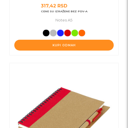
317,42
RSD
CENE SU IZRAŽENE BEZ PDV-A
Notes A5
KUPI ODMAH
Ovaj
proizvod
ima
više
varijanti.
Opcije
mogu
biti
izabrane