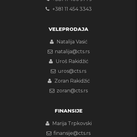
+381 11 454 3343
VELEPRODAJA
Natalija Vasić
natalija@cts.rs
Uroš Rakidžić
uros@cts.rs
Zoran Rakidžić
zoran@cts.rs
FINANSIJE
Marija Trpkovski
finansije@cts.rs