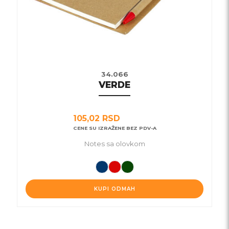
na
stranici
proizvoda.
34.066
VERDE
105,02
RSD
CENE SU IZRAŽENE BEZ PDV-A
Notes sa olovkom
KUPI ODMAH