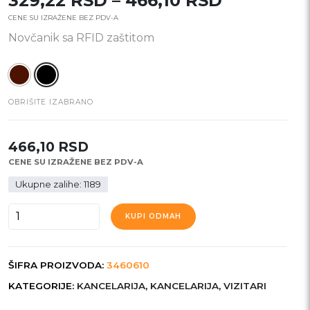
329,22
RSD
–
466,10
RSD
CENE SU IZRAŽENE BEZ PDV-A
cena:
Novčanik sa RFID zaštitom
od
329,22 R
do
OBRIŠITE IZABRANO
466,10 RS
466,10
RSD
CENE SU IZRAŽENE BEZ PDV-A
Ukupne zalihe: 1189
BARTER
KUPI ODMAH
količina
ŠIFRA PROIZVODA:
3460610
KATEGORIJE:
KANCELARIJA
,
KANCELARIJA
,
VIZITARI