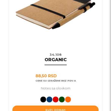
mogu
biti
izabrane
na
stranici
proizvoda.
34.108
ORGANIC
88,50
RSD
CENE SU IZRAŽENE BEZ PDV-A
Notes sa olovkom
KUPI ODMAH