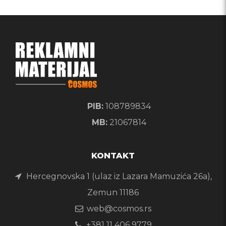
PIB:
108789834
MB:
21067814
KONTAKT
Hercegnovska 1 (ulaz iz Lazara Mamuzića 26a),
Zemun 11186
web@cosmos.rs
+381 11 406 9779