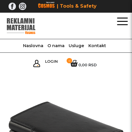
Skip
| Tools & Safety
to
content
Naslovna
O nama
Usluge
Kontakt
LOGIN
0
0,00 RSD