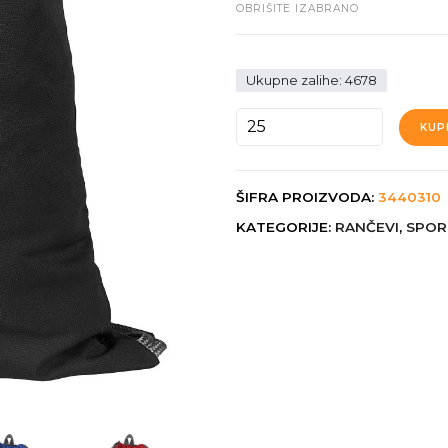
OBRIŠITE IZABRANO
Ukupne zalihe: 4678
EXIT
KUP
količina
ŠIFRA PROIZVODA:
3440310
KATEGORIJE:
RANČEVI
,
SPOR