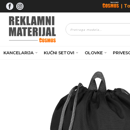
Skip
| T
to
content
Products
search
KANCELARIJA
KUĆNI SETOVI
OLOVKE
PRIVESC