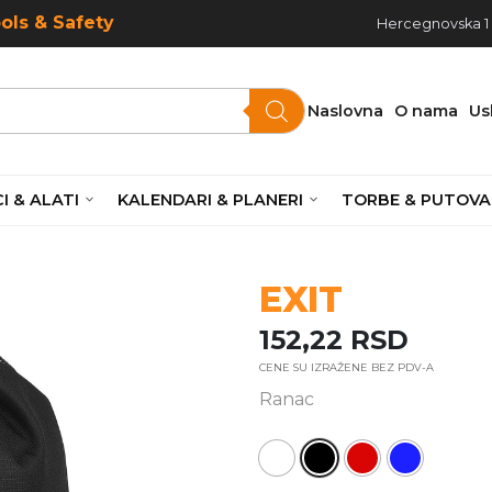
ools & Safety
Hercegnovska 1 ,
Naslovna
O nama
Us
I & ALATI
KALENDARI & PLANERI
TORBE & PUTOVA
EXIT
152,22
RSD
CENE SU IZRAŽENE BEZ PDV-A
Ranac