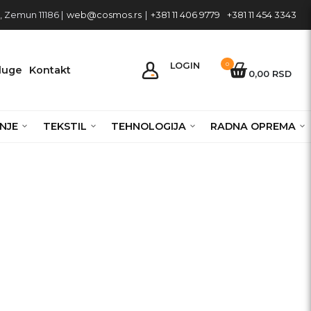
 Zemun 11186 |
web@cosmos.rs
|
+381 11 406 9779
+381 11 454 3343
LOGIN
0
luge
Kontakt
0,00 RSD
NJE
TEKSTIL
TEHNOLOGIJA
RADNA OPREMA