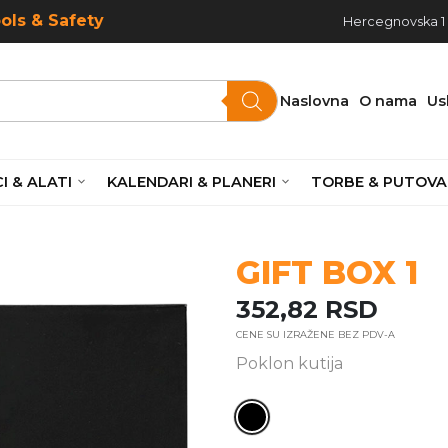
ools & Safety
Hercegnovska 1 ,
Naslovna
O nama
Us
I & ALATI
KALENDARI & PLANERI
TORBE & PUTOVA
GIFT BOX 1
352,82
RSD
CENE SU IZRAŽENE BEZ PDV-A
Poklon kutija