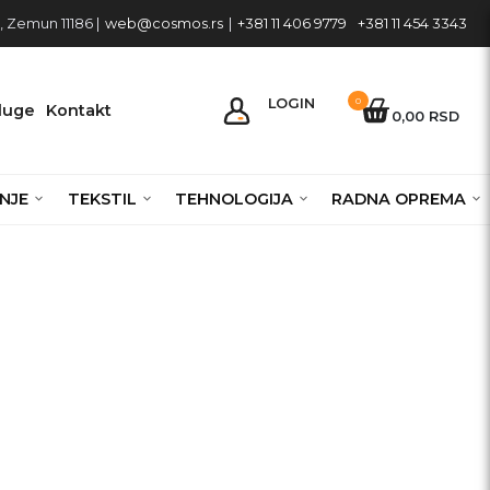
 Zemun 11186 |
web@cosmos.rs
|
+381 11 406 9779
+381 11 454 3343
LOGIN
0
luge
Kontakt
0,00 RSD
NJE
TEKSTIL
TEHNOLOGIJA
RADNA OPREMA