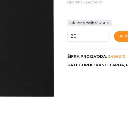
OBRIŠITE IZABRANO
Ukupne zalihe: 12386
GIFT
KUP
BOX
1
količina
ŠIFRA PROIZVODA:
3436310
KATEGORIJE:
KANCELARIJA
,