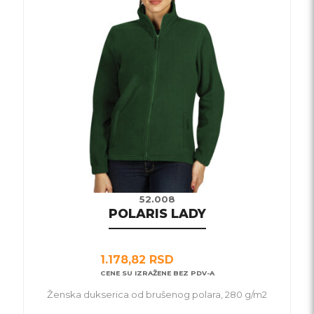
više
varijanti.
Opcije
mogu
biti
izabrane
na
stranici
proizvoda.
52.008
POLARIS LADY
1.178,82
RSD
CENE SU IZRAŽENE BEZ PDV-A
Ženska dukserica od brušenog polara, 280 g/m2