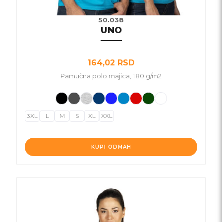
50.038
UNO
164,02
RSD
Pamučna polo majica, 180 g/m2
3XL
L
M
S
XL
XXL
KUPI ODMAH
Ovaj
proizvod
ima