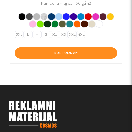
Pamučna majica, 150 g/m2
3XL
L
M
S
XL
XS
XXL
4XL
KUPI ODMAH