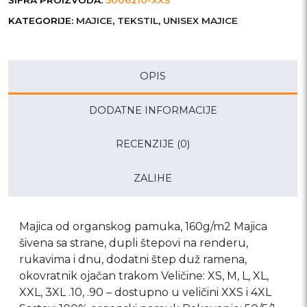
ŠIFRA PROIZVODA:
5006210-XXS
KATEGORIJE:
MAJICE
,
TEKSTIL
,
UNISEX MAJICE
OPIS
DODATNE INFORMACIJE
RECENZIJE (0)
ZALIHE
Majica od organskog pamuka, 160g/m2 Majica
šivena sa strane, dupli štepovi na renderu,
rukavima i dnu, dodatni štep duž ramena,
okovratnik ojačan trakom Veličine: XS, M, L, XL,
XXL, 3XL .10, .90 – dostupno u veličini XXS i 4XL