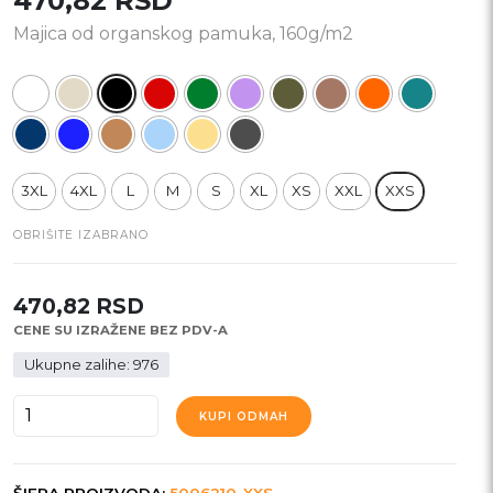
470,82
RSD
Majica od organskog pamuka, 160g/m2
3XL
4XL
L
M
S
XL
XS
XXL
XXS
OBRIŠITE IZABRANO
470,82
RSD
CENE SU IZRAŽENE BEZ PDV-A
Ukupne zalihe: 976
ORGANIC
KUPI ODMAH
T
količina