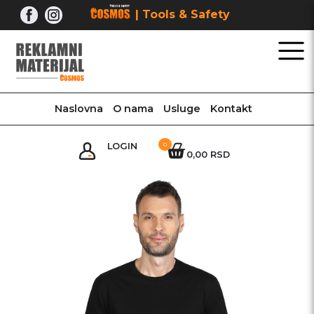
Skip
| Tools & Safety
to
content
Naslovna
O nama
Usluge
Kontakt
LOGIN
0
0,00 RSD