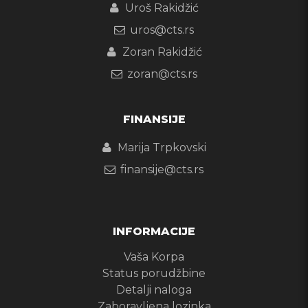
Uroš Rakidžić
uros@cts.rs
Zoran Rakidžić
zoran@cts.rs
FINANSIJE
Marija Trpkovski
finansije@cts.rs
INFORMACIJE
Vaša Korpa
Status porudžbine
Detalji naloga
Zaboravljena lozinka