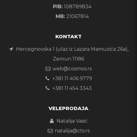
PIB:
108789834
MB:
21067814
KONTAKT
Hercegnovska 1 (ulaz iz Lazara Mamuzića 26a),
Zemun 11186
web@cosmos.rs
+381 11 406 9779
+381 11 454 3343
VELEPRODAJA
Natalija Vasić
natalija@cts.rs