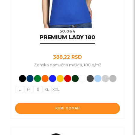
proizvoda.
50.064
PREMIUM LADY 180
388,22
RSD
Ženska pamučna majica, 180 g/m2
L
M
S
XL
XXL
KUPI ODMAH