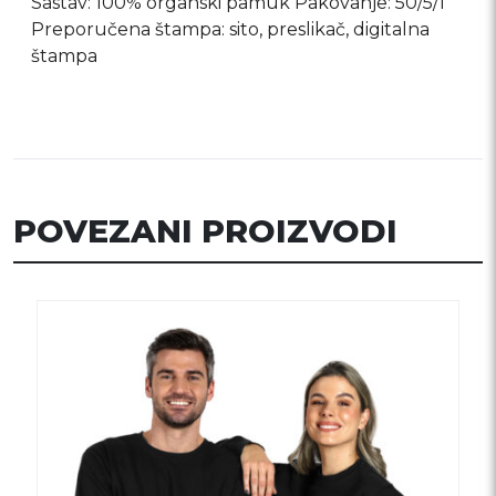
Sastav: 100% organski pamuk Pakovanje: 50/5/1
Preporučena štampa: sito, preslikač, digitalna
štampa
POVEZANI PROIZVODI
Ovaj
proizvod
ima
više
varijanti.
Opcije
mogu