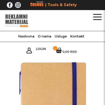
Skip
| Tools & Safety
to
content
Naslovna
O nama
Usluge
Kontakt
LOGIN
0
0,00 RSD