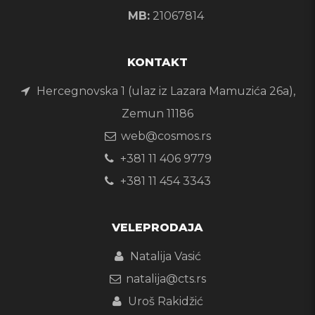
MB:
21067814
KONTAKT
Hercegnovska 1 (ulaz iz Lazara Mamuzića 26a),
Zemun 11186
web@cosmos.rs
+381 11 406 9779
+381 11 454 3343
VELEPRODAJA
Natalija Vasić
natalija@cts.rs
Uroš Rakidžić