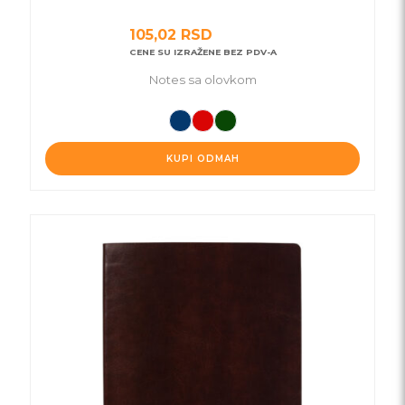
105,02
RSD
CENE SU IZRAŽENE BEZ PDV-A
Notes sa olovkom
KUPI ODMAH
Ovaj
proizvod
ima
više
varijanti.
Opcije
mogu
biti