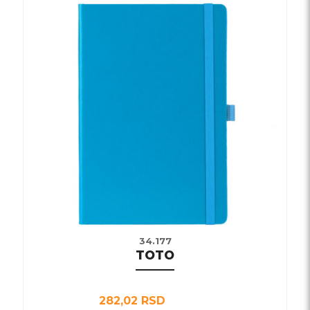
Ovaj
proizvod
ima
više
varijanti.
Opcije
mogu
biti
izabrane
na
stranici
proizvoda.
34.177
TOTO
282,02
RSD