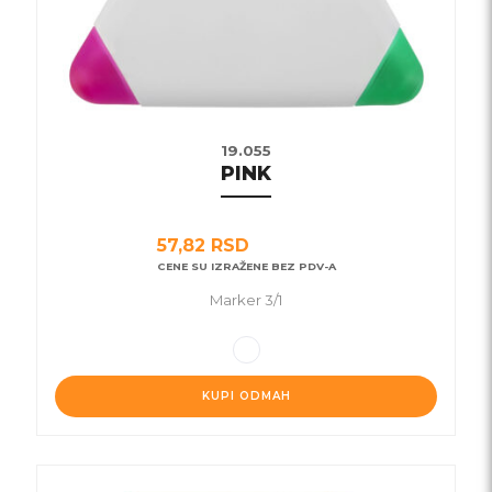
na
stranici
proizvoda.
19.055
PINK
57,82
RSD
CENE SU IZRAŽENE BEZ PDV-A
Marker 3/1
KUPI ODMAH