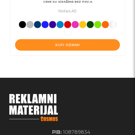
CENE SU IZRAŽENE BEZ PDV-A
Notes A5
KUPI ODMAH
PIB:
108789834