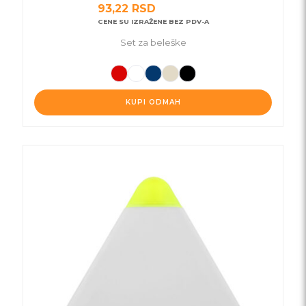
93,22
RSD
CENE SU IZRAŽENE BEZ PDV-A
Set za beleške
KUPI ODMAH
Ovaj
proizvod
ima
više
varijanti.
Opcije
mogu
biti
izabrane