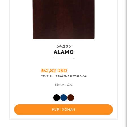
izabrane
na
stranici
proizvoda.
34.203
ALAMO
352,82
RSD
CENE SU IZRAŽENE BEZ PDV-A
Notes A5
KUPI ODMAH