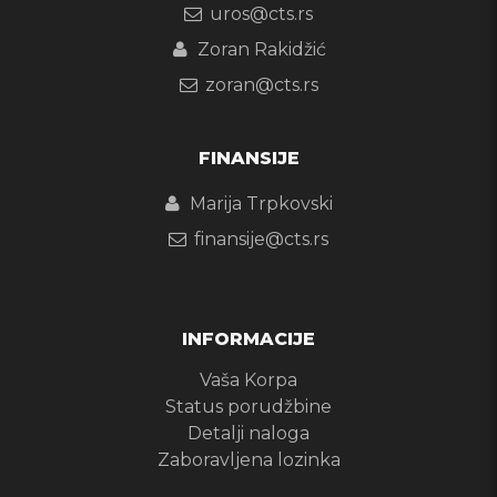
uros@cts.rs
Zoran Rakidžić
zoran@cts.rs
FINANSIJE
Marija Trpkovski
finansije@cts.rs
INFORMACIJE
Vaša Korpa
Status porudžbine
Detalji naloga
Zaboravljena lozinka