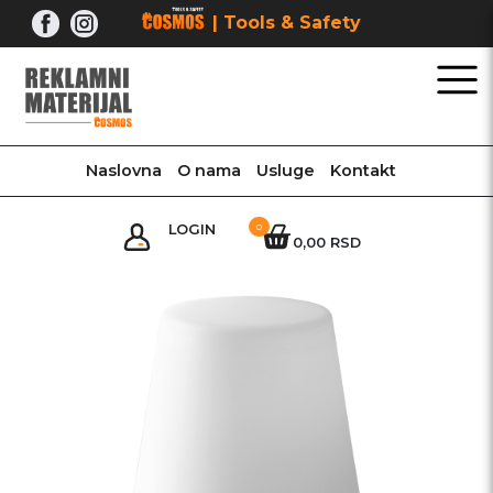
Skip
| Tools & Safety
to
content
Naslovna
O nama
Usluge
Kontakt
LOGIN
0
0,00 RSD