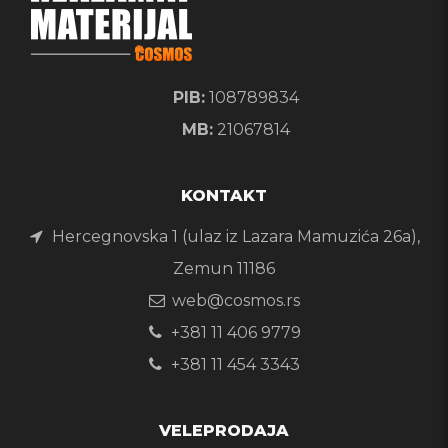
PIB:
108789834
MB:
21067814
KONTAKT
Hercegnovska 1 (ulaz iz Lazara Mamuzića 26a),
Zemun 11186
web@cosmos.rs
+381 11 406 9779
+381 11 454 3343
VELEPRODAJA