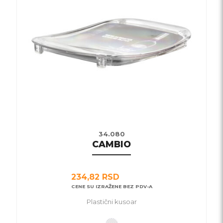
varijanti.
Opcije
mogu
biti
izabrane
na
stranici
proizvoda.
34.080
CAMBIO
234,82
RSD
CENE SU IZRAŽENE BEZ PDV-A
Plastični kusoar