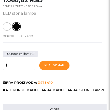
1.060,82
RSD
CENE SU IZRAŽENE BEZ PDV-A
LED stona lampa
OBRIŠITE IZABRANO
Ukupne zalihe: 1321
SELENA
KUPI ODMAH
količina
ŠIFRA PROIZVODA:
3473410
KATEGORIJE:
KANCELARIJA
,
KANCELARIJA
,
STONE LAMPE
OPIS