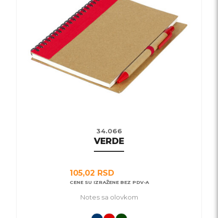
varijanti.
Opcije
mogu
biti
izabrane
na
stranici
proizvoda.
34.066
VERDE
105,02
RSD
CENE SU IZRAŽENE BEZ PDV-A
Notes sa olovkom