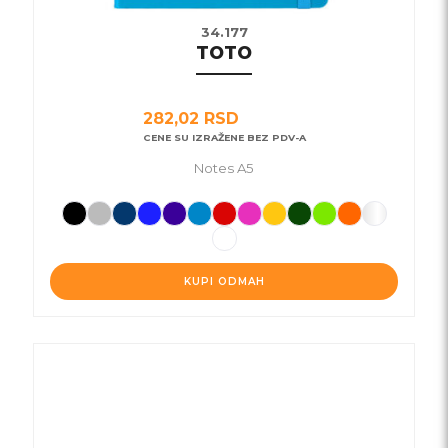
34.177
TOTO
282,02
RSD
CENE SU IZRAŽENE BEZ PDV-A
Notes A5
KUPI ODMAH
Ovaj
proizvod
ima
više