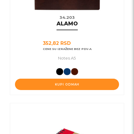
34.203
ALAMO
352,82
RSD
CENE SU IZRAŽENE BEZ PDV-A
Notes A5
KUPI ODMAH
Ovaj
proizvod
ima
više