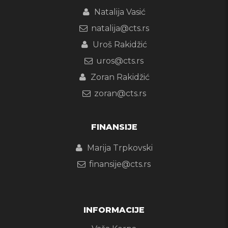
Natalija Vasić
natalija@cts.rs
Uroš Rakidžić
uros@cts.rs
Zoran Rakidžić
zoran@cts.rs
FINANSIJE
Marija Trpkovski
finansije@cts.rs
INFORMACIJE