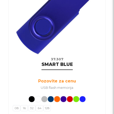
37.307
SMART BLUE
Pozovite za cenu
USB flash memorija
08
16
32
64
128