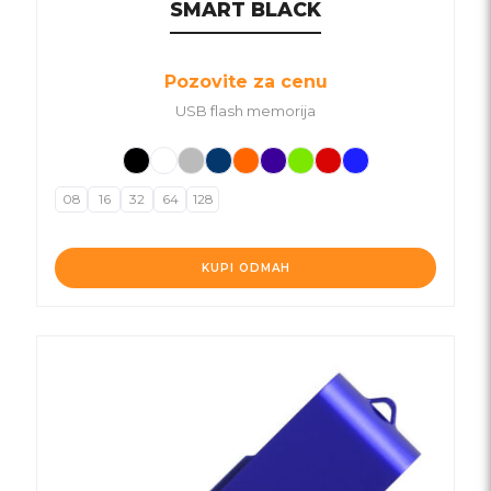
SMART BLACK
Pozovite za cenu
USB flash memorija
08
16
32
64
128
KUPI ODMAH