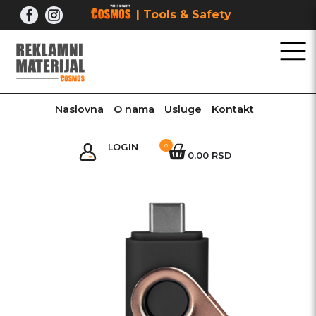
Skip
| Tools & Safety
to
content
Naslovna
O nama
Usluge
Kontakt
LOGIN
0
0,00 RSD