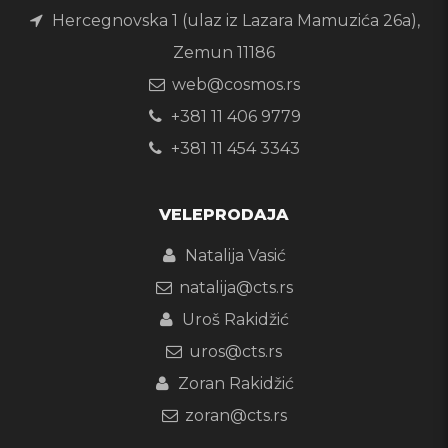
Hercegnovska 1 (ulaz iz Lazara Mamuzića 26a),
Zemun 11186
web@cosmos.rs
+381 11 406 9779
+381 11 454 3343
VELEPRODAJA
Natalija Vasić
natalija@cts.rs
Uroš Rakidžić
uros@cts.rs
Zoran Rakidžić
zoran@cts.rs