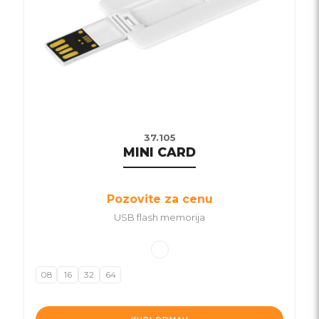
37.105
MINI CARD
Pozovite za cenu
USB flash memorija
08
16
32
64