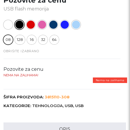
Pozovite za cenu
USB flash memorija
08
128
16
32
64
OBRIŠITE IZABRANO
Pozovite za cenu
NEMA NA ZALIHAMA!
Nema na zalihama
ŠIFRA PROIZVODA:
3815110-308
KATEGORIJE:
TEHNOLOGIJA
,
USB
,
USB
OPIS