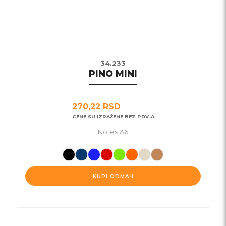
stranici
proizvoda.
34.233
PINO MINI
270,22
RSD
CENE SU IZRAŽENE BEZ PDV-A
Notes A6
KUPI ODMAH
Ovaj