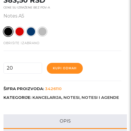
383,50
RSD
CENE SU IZRAŽENE BEZ PDV-A
Notes A5
OBRIŠITE IZABRANO
TESORO
KUPI ODMAH
količina
ŠIFRA PROIZVODA:
3426110
KATEGORIJE:
KANCELARIJA
,
NOTESI
,
NOTESI I AGENDE
OPIS