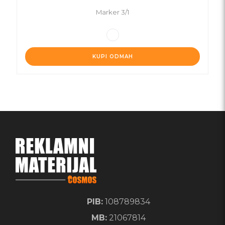
Marker 3/1
KUPI ODMAH
PIB:
108789834
MB:
21067814