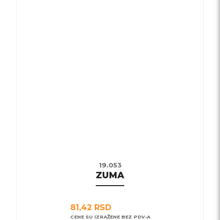
proizvod
ima
više
varijanti.
Opcije
mogu
biti
izabrane
na
stranici
proizvoda.
19.053
ZUMA
81,42
RSD
CENE SU IZRAŽENE BEZ PDV-A