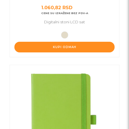
1.060,82
RSD
CENE SU IZRAŽENE BEZ PDV-A
Digitalni stoni LCD sat
KUPI ODMAH
Ovaj
proizvod
ima
više
varijanti.
Opcije
mogu
biti
izabrane