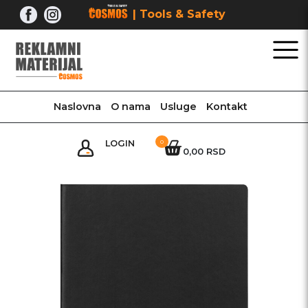
Skip
| Tools & Safety
to
content
Naslovna
O nama
Usluge
Kontakt
LOGIN
0
0,00 RSD