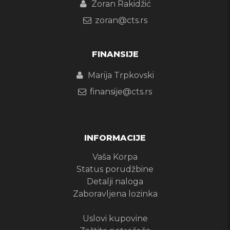
Zoran Rakidžić
zoran@cts.rs
FINANSIJE
Marija Trpkovski
finansije@cts.rs
INFORMACIJE
Vaša Korpa
Status porudžbine
Detalji naloga
Zaboravljena lozinka
Uslovi kupovine