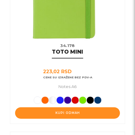
na
stranici
proizvoda.
34.178
TOTO MINI
223,02
RSD
CENE SU IZRAŽENE BEZ PDV-A
Notes A6
KUPI ODMAH