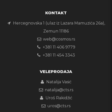
KONTAKT
Hercegnovska 1 (ulaz iz Lazara Mamuzića 26a),
Zemun 11186
web@cosmos.rs
+381 11 406 9779
+381 11 454 3343
VELEPRODAJA
Natalija Vasić
natalija@cts.rs
Uroš Rakidžić
uros@cts.rs