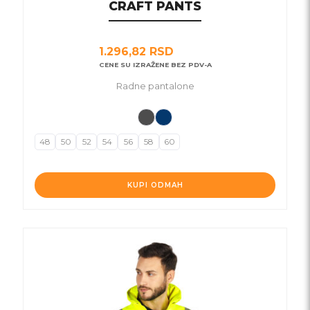
CRAFT PANTS
1.296,82
RSD
CENE SU IZRAŽENE BEZ PDV-A
Radne pantalone
48
50
52
54
56
58
60
KUPI ODMAH
Ovaj
proizvod
ima
više