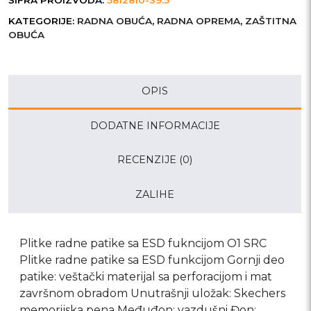
ŠIFRA PROIZVODA:
5812810-39.5
KATEGORIJE:
RADNA OBUĆA
,
RADNA OPREMA
,
ZAŠTITNA
OBUĆA
OPIS
DODATNE INFORMACIJE
RECENZIJE (0)
ZALIHE
Plitke radne patike sa ESD fukncijom O1 SRC
Plitke radne patike sa ESD funkcijom Gornji deo
patike: veštački materijal sa perforacijom i mat
završnom obradom Unutrašnji uložak: Skechers
memorijska pena Međuđon: vazdušni Đon: