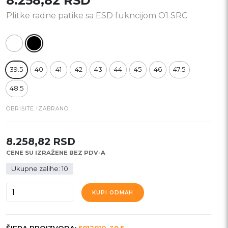
8.258,82
RSD
Plitke radne patike sa ESD fukncijom O1 SRC
39.5
40
41
42
43
44
45
46
47.5
48.5
OBRIŠITE IZABRANO
8.258,82
RSD
CENE SU IZRAŽENE BEZ PDV-A
Ukupne zalihe: 10
UNO
KUPI ODMAH
SR
SUTAL
količina