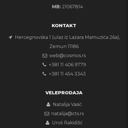
MB:
21067814
KONTAKT
Hercegnovska 1 (ulaz iz Lazara Mamuzića 26a),
Zemun 11186
web@cosmos.rs
+381 11 406 9779
+381 11 454 3343
VELEPRODAJA
Natalija Vasić
natalija@cts.rs
Uroš Rakidžić