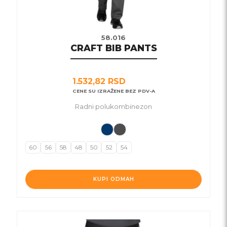
58.016
CRAFT BIB PANTS
1.532,82
RSD
CENE SU IZRAŽENE BEZ PDV-A
Radni polukombinezon
60
56
58
48
50
52
54
KUPI ODMAH
Ovaj