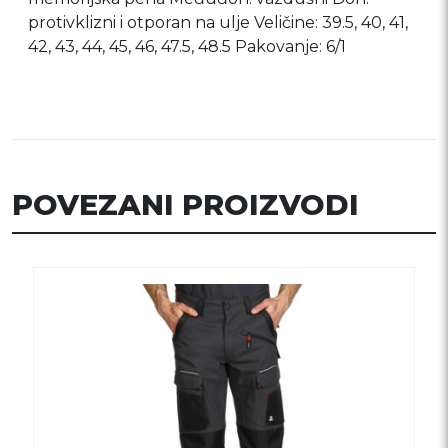
protivklizni i otporan na ulje Veličine: 39.5, 40, 41,
42, 43, 44, 45, 46, 47.5, 48.5 Pakovanje: 6/1
POVEZANI PROIZVODI
Ovaj
proizvod
ima
više
varijanti.
Opcije
mogu