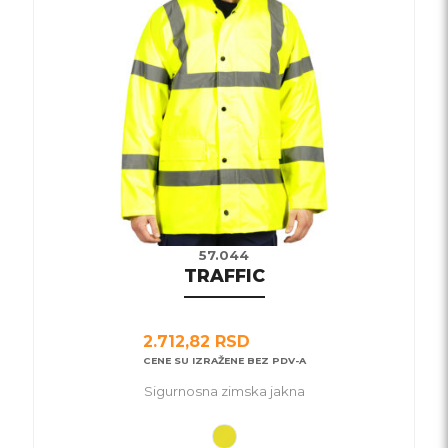
varijanti.
Opcije
mogu
biti
izabrane
na
stranici
proizvoda.
57.044
TRAFFIC
2.712,82
RSD
CENE SU IZRAŽENE BEZ PDV-A
Sigurnosna zimska jakna