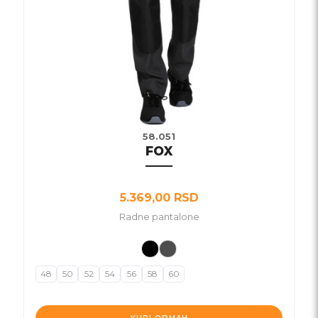
biti
izabrane
na
stranici
proizvoda.
58.051
FOX
5.369,00
RSD
Radne pantalone
48
50
52
54
56
58
60