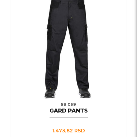
proizvod
ima
više
varijanti.
Opcije
mogu
biti
izabrane
na
stranici
proizvoda.
58.059
GARD PANTS
1.473,82
RSD