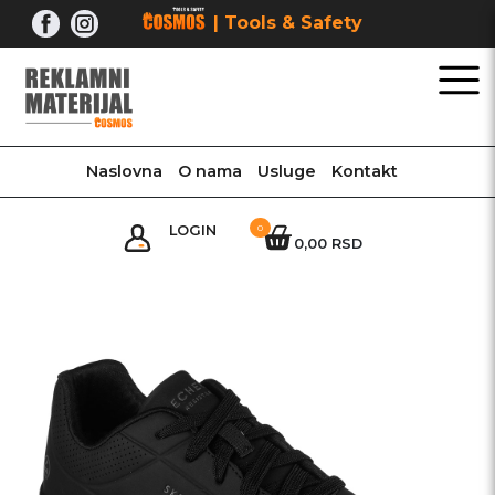
Skip
| Tools & Safety
to
content
Naslovna
O nama
Usluge
Kontakt
LOGIN
0
0,00 RSD