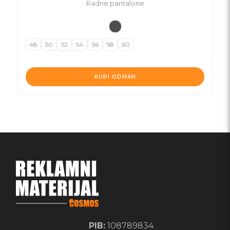
Radne pantalone
48
50
52
54
56
58
60
KUPI ODMAH
PIB:
108789834