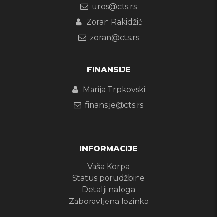
uros@cts.rs
Zoran Rakidžić
zoran@cts.rs
FINANSIJE
Marija Trpkovski
finansije@cts.rs
INFORMACIJE
Vaša Korpa
Status porudžbine
Detalji naloga
Zaboravljena lozinka