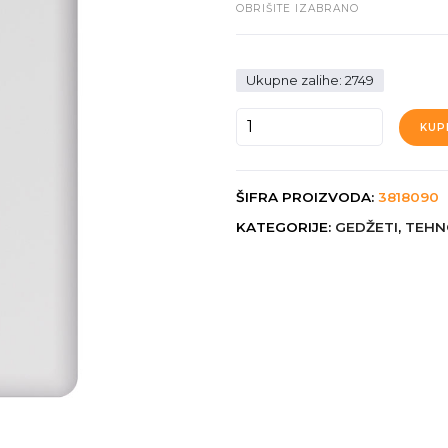
OBRIŠITE IZABRANO
Ukupne zalihe: 2749
W
KUP
CARD
količina
ŠIFRA PROIZVODA:
3818090
KATEGORIJE:
GEDŽETI
,
TEHN