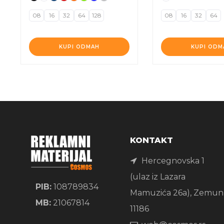
08
16
32
64
128
08
16
32
64
KUPI ODMAH
KUPI ODM
KONTAKT
Hercegnovska 1
(ulaz iz Lazara
PIB:
108789834
Mamuzića 26a), Zemun
MB:
21067814
11186