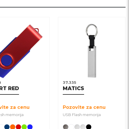
8
37.335
RT RED
MATICS
vite za cenu
Pozovite za cenu
ash memorija
USB Flash memorija