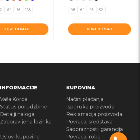
2
64
16
128
08
64
16
32
KUPI ODMAH
KUPI ODMAH
INFORMACIJE
KUPOVINA
Vaša Korpa
Načini plaćanja
Status porudžbine
Isporuka proizvoda
Detalji naloga
Reklamacija proizvoda
Zaboravljena lozinka
Povraćaj sredstava
Saobraznost i garancija
Uslovi kupovine
Povraćaj robe