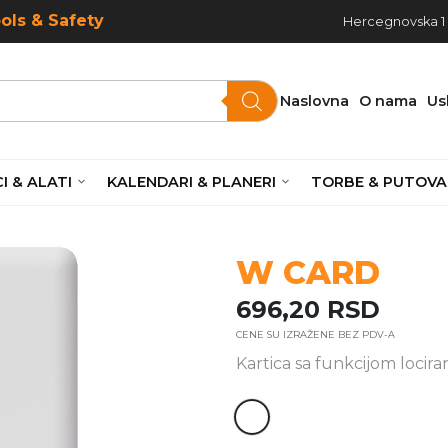
ools & Safety
Hercegnovska 1 ,
Naslovna
O nama
Us
I & ALATI
KALENDARI & PLANERI
TORBE & PUTOVA
W CARD
696,20
RSD
CENE SU IZRAŽENE BEZ PDV-A
Kartica sa funkcijom locira