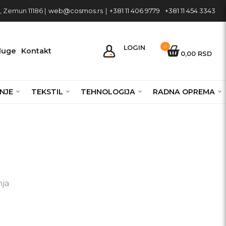
 Zemun 11186 |
web@cosmos.rs
|
+381 11 406 9779
+381 11 454 3343
LOGIN
0
luge
Kontakt
0,00 RSD
NJE
TEKSTIL
TEHNOLOGIJA
RADNA OPREMA
nja