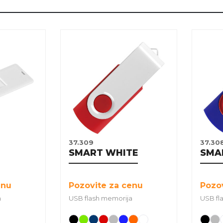
37.309
37.30
SMART WHITE
SMA
enu
Pozovite za cenu
Pozo
a
USB flash memorija
USB fl